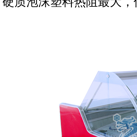
硬质泡沫塑料热阻最大，