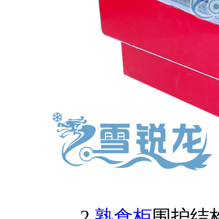
2.
熟食柜
围护结