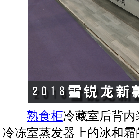
熟食柜
冷藏室后背内
冷冻室蒸发器上的冰和霜